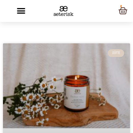
0
DÜFTE