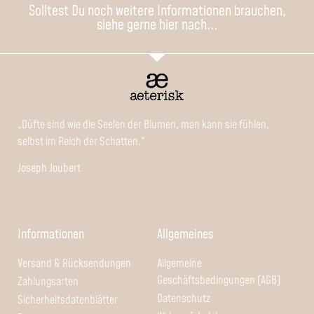
Solltest Du noch weitere Informationen brauchen,
siehe gerne hier nach...
„Düfte sind wie die Seelen der Blumen, man kann sie fühlen,
selbst im Reich der Schatten.“
Joseph Joubert
Informationen
Allgemeines
Versand & Rücksendungen
Allgemeine
Geschäftsbedingungen (AGB)
Zahlungsarten
Datenschutz
Sicherheitsdatenblätter