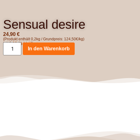
Sensual desire
24,90
€
(Produkt enthält 0,2kg / Grundpreis: 124,50€/kg)
zzgl.
Versandkosten
inkl. 19 % MwSt.
In den Warenkorb